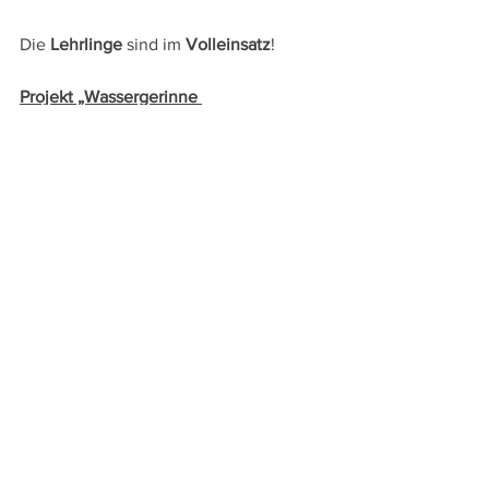
Die 
Lehrlinge
 sind im 
Volleinsatz
!
Projekt „Wassergerinne 
Schwarzlackenquelle“
(Projektleitung 
Ing. Raphael Klingler, BEd)
Das 
Gerinne 
der Schwarzlackenquelle 
muss 
erneuert
 werden.