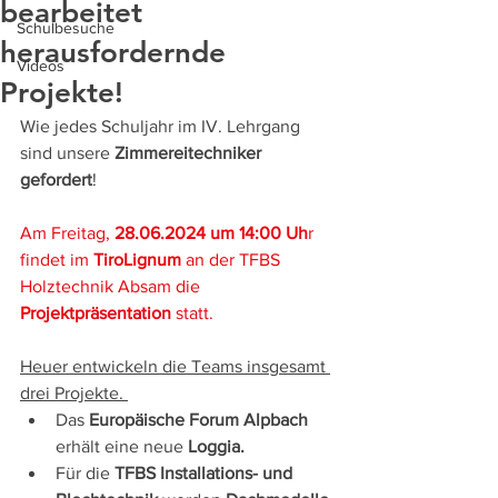
bearbeitet
Schulbesuche
herausfordernde
Videos
Projekte!
Wie jedes Schuljahr im IV. Lehrgang 
sind unsere 
Zimmereitechniker 
gefordert
!
Am Freitag, 
28.06.2024 um 14:00 Uh
r 
findet im 
TiroLignum
 an der TFBS 
Holztechnik Absam die 
Projektpräsentation
 statt.
Heuer entwickeln die Teams insgesamt 
drei Projekte. 
Das 
Europäische Forum Alpbach
erhält eine neue 
Loggia.
Für die 
TFBS Installations- und 