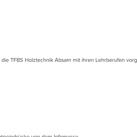
nd die TFBS Holztechnik Absam mit ihren Lehrberufen vorge
Fotoeindrücke von dem Infomesse.