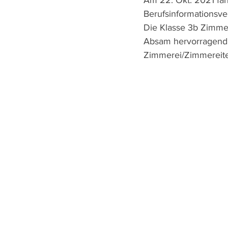
Am 22. Okt. 2021 fa
Berufsinformationsver
Die Klasse 3b Zimmer
Absam hervorragend p
Zimmerei/Zimmereitec