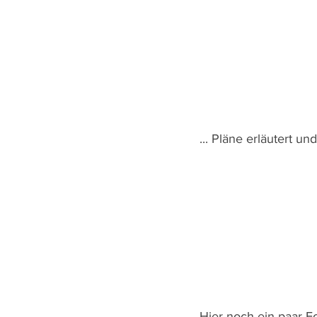
... Pläne erläutert u
Hier noch ein paar 