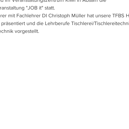
nd im Veranstaltungszentrum KIWI in Absam die 
anstaltung "JOB it" statt.
er mit Fachlehrer DI Christoph Müller hat unsere TFBS H
räsentiert und die Lehrberufe Tischlerei/Tischlereitechn
hnik vorgestellt.