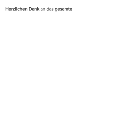
Herzlichen Dank
 an das 
gesamte 
Schulteam
 für die Vorbereitung und 
perfekte Abwicklung dieses 
gelungenen Events!
Christian Margreiter
Direktor
Alle ansehen
Aktuelle Beiträge