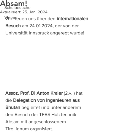
Absam!
Schulbesuche
Aktualisiert:
25. Jan. 2024
Videos
Wir freuen uns über den 
internationalen 
Besuch
 am 24.01.2024, der von der 
Universität Innsbruck angeregt wurde!
Assoz. Prof. DI Anton Kraler
 (2.v.l) hat 
die 
Delegation von Ingenieuren aus 
Bhutan
 begleitet und unter anderem 
den Besuch der TFBS Holztechnik 
Absam mit angeschlossenem 
TiroLignum organisiert.