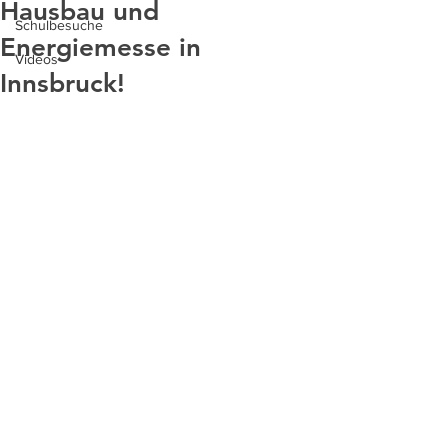
Hausbau und
Schulbesuche
Energiemesse in
Videos
Innsbruck!