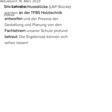
Aktualisiert:
16. März 2023
Schulbesuche
Die 
Lehrabschlussstücke
 (LAP-Stücke) 
werden 
an der TFBS Holztechnik 
Videos
entworfen
 und der Prozess der 
Gestaltung und Planung von den 
Fachlehrern
 unserer Schule profund 
betreut
. Die Ergebnisse können sich 
sehen lassen! 