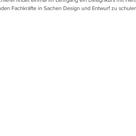
chlerei findet einmal im Lehrgang ein Designkurs mit Her
nden Fachkräfte in Sachen Design und Entwurf zu schulen