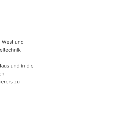
g West und 
eitechnik 
aus und in die 
en.
erers zu 