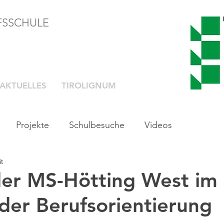
FSSCHULE
AKTUELLES
TIROLIGNUM
Projekte
Schulbesuche
Videos
t
er MS-Hötting West im
er Berufsorientierung